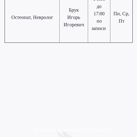
до
Брук
17:00
Пн, Ср,
Остеопат, Невролог
Игорь
по
Пт
Игоревич
записи
г. Шахты, ул. Советская, д.279, корп.2