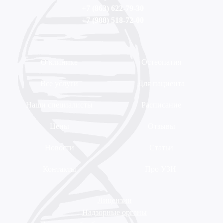
+7 (863) 622-79-30
+7 (988) 518-72-00
О клинике
Остеопатия
Все услуги
Для пациента
Наши специалисты
Расписание
Цены
Отзывы
Новости
Статьи
Контакты
Про УЗИ
Лицензии
Надзорные органы