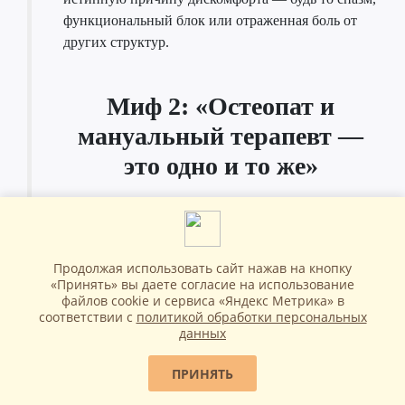
функциональный блок или отраженная боль от
других структур.
Миф 2: «Остеопат и
мануальный терапевт —
это одно и то же»
Хотя оба специалиста работают руками, их
философия и подход принципиально
различаются.
Продолжая использовать сайт нажав на кнопку
«Принять» вы даете согласие на использование
файлов cookie и сервиса «Яндекс Метрика» в
· Мануальный терапевт чаще фокусируется на
соответствии с
политикой обработки персональных
локальном устранении проблемы (например,
данных
вправление позвонка, снятие блока в суставе) с
помощью жестких, направленных техник, часто
ПРИНЯТЬ
сопровождающихся хрустом.