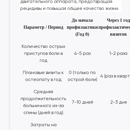
двигательного аппарата, предотвращая
рецидивы и повышая общее качество жизни.
До начала
Через 1 год
Параметр / Период
профилактики
профилактиче
(Год 0)
визитов
Количество острых
приступов боли в
4-5 раз
1-2 раза
год
Плановые визиты к
0 (только по
4 (раз в квар
остеопату в год
острой боли)
Средняя
продолжительность
7-10 дней
2-3 дня
больничного из-за
спины (дней в год)
Затраты на