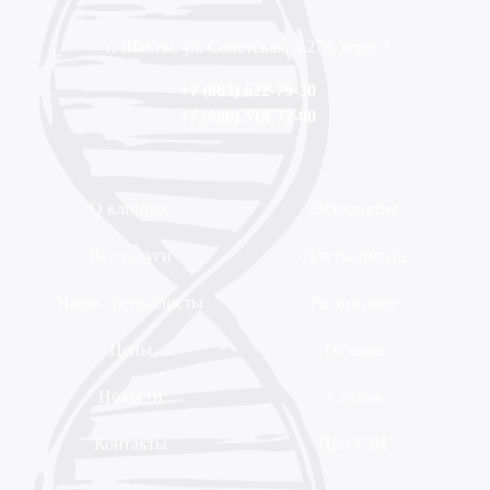
г. Шахты, ул. Советская, д.279, корп.2
+7 (863) 622-79-30
+7 (988) 518-72-00
О клинике
Остеопатия
Все услуги
Для пациента
Наши специалисты
Расписание
Цены
Отзывы
Новости
Статьи
Контакты
Про УЗИ