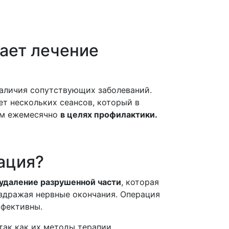
ает лечение
наличия сопутствующих заболеваний.
ет нескольких сеансов, который в
тем ежемесячно
в целях профилактики.
ация?
удаление разрушенной части
, которая
аздражая нервные окончания. Операция
ффективны.
так как их методы терапии