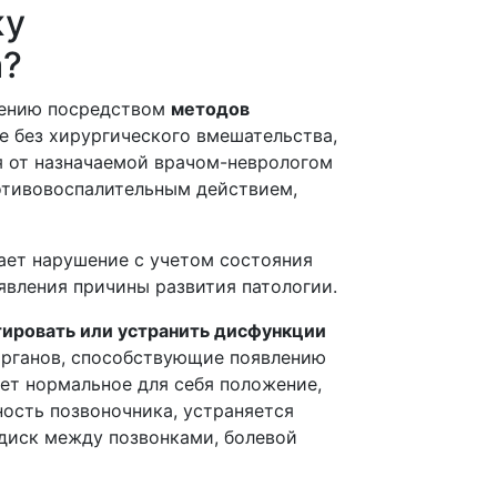
жу
а?
ечению посредством
методов
е без хирургического вмешательства,
я от назначаемой врачом-неврологом
отивовоспалительным действием,
ает нарушение с учетом состояния
явления причины развития патологии.
ировать или устранить дисфункции
органов, способствующие появлению
ет нормальное для себя положение,
ость позвоночника, устраняется
 диск между позвонками, болевой