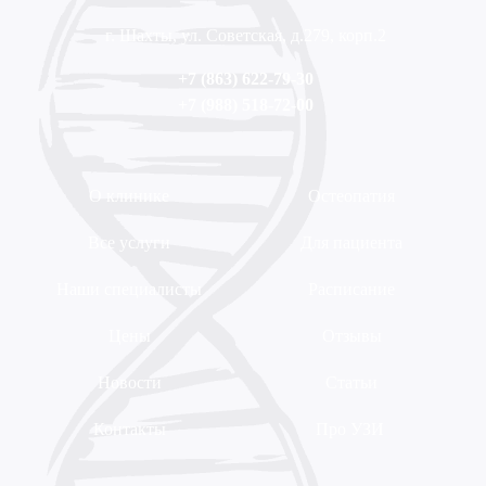
г. Шахты, ул. Советская, д.279, корп.2
+7 (863) 622-79-30
+7 (988) 518-72-00
О клинике
Остеопатия
Все услуги
Для пациента
Наши специалисты
Расписание
Цены
Отзывы
Новости
Статьи
Контакты
Про УЗИ