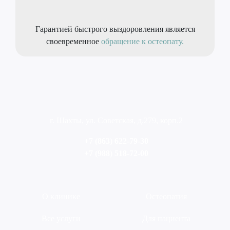
Гарантией быстрого выздоровления является
своевременное
обращение к остеопату.
г. Шахты, ул. Советская, д.279, корп.2
+7 (863) 622-79-30
+7 (988) 518-72-00
О клинике
Остеопатия
Все услуги
Для пациента