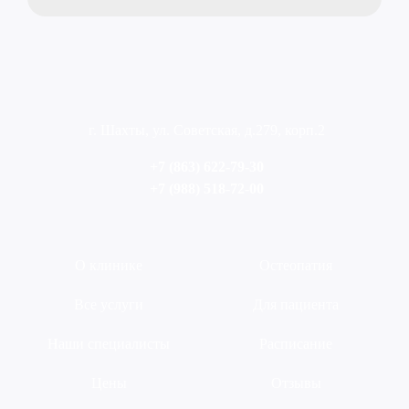
г. Шахты, ул. Советская, д.279, корп.2
+7 (863) 622-79-30
+7 (988) 518-72-00
О клинике
Остеопатия
Все услуги
Для пациента
Наши специалисты
Расписание
Цены
Отзывы